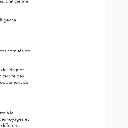
s, praticienne
elligence
des comités de
 des risques
en œuvre des
veloppement du
te à la
 des voyages et
différents.