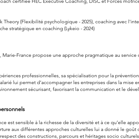
oach certifié
e
HEC Executive Coaching, DISC et Forces motrice
 Theory (Flexibilité psychologique - 2025), coaching avec l'int
roche stratégique en coaching (Lykeio - 2024)
, Marie-France propose une approche pragmatique au service 
ériences professionnelles, sa spécialisation pour la prévention
larié lui permet d’accompagner les entreprises dans la mise 
vironnement sécurisant, favorisant la communication et le dé
 personnels
ce est sensible à la richesse de la diversité et à ce qu’elle appor
ture aux différentes approches culturelles lui a donné le goût
spect des constructions, parcours et héritages socio culturels 