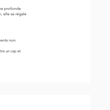
une profonde
n, elle se régale
atents non
ttre un cap et